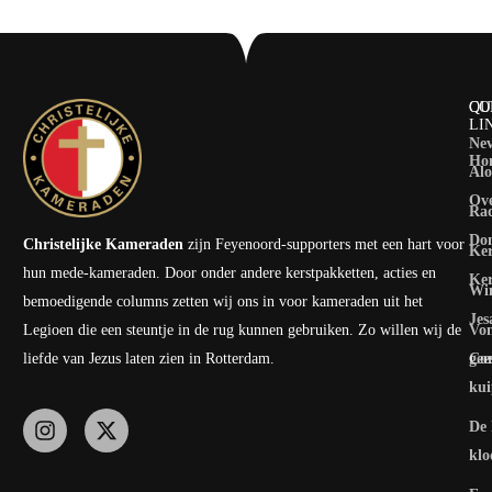
QU
CO
LI
Ne
Ho
Al
Ove
Rad
Do
Christelijke Kameraden
zijn Feyenoord-supporters met een hart voor
Ker
hun mede-kameraden. Door onder andere kerstpakketten, acties en
Ker
Win
bemoedigende columns zetten wij ons in voor kameraden uit het
Jes
Legioen die een steuntje in de rug kunnen gebruiken. Zo willen wij de
Vo
liefde van Jezus laten zien in Rotterdam.
Con
gee
ku
De 
klo